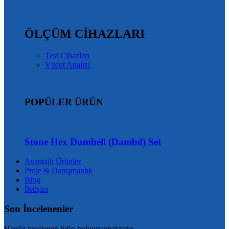
ÖLÇÜM CİHAZLARI
Test Cihazları
Vücut Analizi
POPÜLER ÜRÜN
Stone Hex Dumbell (Dambıl) Set
Avantajlı Ürünler
Proje & Danışmanlık
Blog
İletişim
Son İncelenenler
Henüz incelenen ürün bulunmamaktadır.