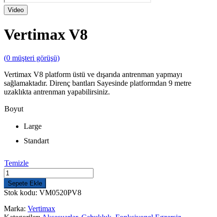
Video
Vertimax V8
(
0
müşteri görüşü)
Vertimax V8 platform üstü ve dışarıda antrenman yapmayı
sağlamaktadır. Direnç bantları Sayesinde platformdan 9 metre
uzaklıkta antrenman yapabilirsiniz.
Boyut
Large
Standart
Temizle
Vertimax
V8
Sepete Ekle
adet
Stok kodu:
VM0520PV8
Marka:
Vertimax