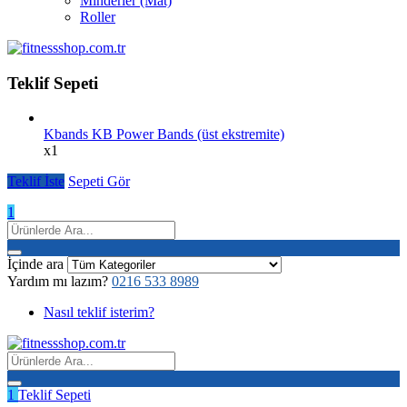
Minderler (Mat)
Roller
Teklif Sepeti
Kbands KB Power Bands (üst ekstremite)
x1
Teklif İste
Sepeti Gör
1
İçinde ara
Yardım mı lazım?
0216 533 8989
Nasıl teklif isterim?
1
Teklif Sepeti