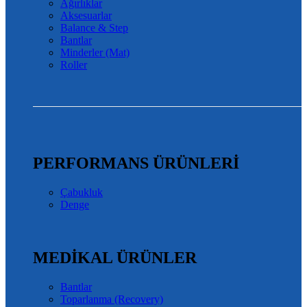
Ağırlıklar
Aksesuarlar
Balance & Step
Bantlar
Minderler (Mat)
Roller
PERFORMANS ÜRÜNLERİ
Çabukluk
Denge
MEDİKAL ÜRÜNLER
Bantlar
Toparlanma (Recovery)