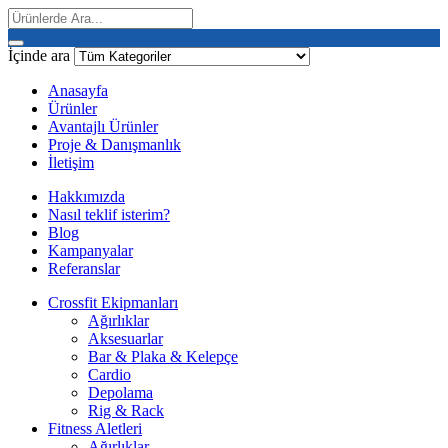
İçinde ara
Anasayfa
Ürünler
Avantajlı Ürünler
Proje & Danışmanlık
İletişim
Hakkımızda
Nasıl teklif isterim?
Blog
Kampanyalar
Referanslar
Crossfit Ekipmanları
Ağırlıklar
Aksesuarlar
Bar & Plaka & Kelepçe
Cardio
Depolama
Rig & Rack
Fitness Aletleri
Ağırlıklar