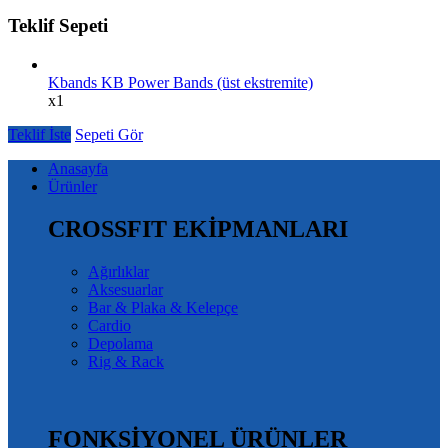
Teklif Sepeti
Kbands KB Power Bands (üst ekstremite)
x1
Teklif İste
Sepeti Gör
Anasayfa
Ürünler
CROSSFIT EKİPMANLARI
Ağırlıklar
Aksesuarlar
Bar & Plaka & Kelepçe
Cardio
Depolama
Rig & Rack
FONKSİYONEL ÜRÜNLER