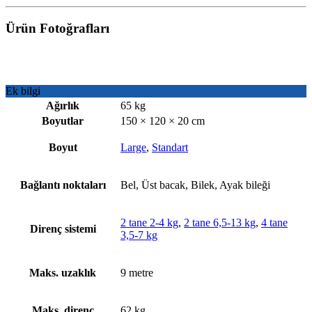
Ürün Fotoğrafları
Ek bilgi
Ağırlık
65 kg
Boyutlar
150 × 120 × 20 cm
Boyut
Large
,
Standart
Bağlantı noktaları
Bel, Üst bacak, Bilek, Ayak bileği
2 tane 2-4 kg
,
2 tane 6,5-13 kg
,
4 tane
Direnç sistemi
3,5-7 kg
Maks. uzaklık
9 metre
Maks. direnç
62 kg