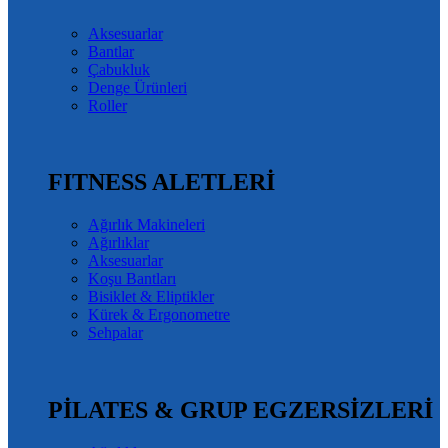
Aksesuarlar
Bantlar
Çabukluk
Denge Ürünleri
Roller
FITNESS ALETLERİ
Ağırlık Makineleri
Ağırlıklar
Aksesuarlar
Koşu Bantları
Bisiklet & Eliptikler
Kürek & Ergonometre
Sehpalar
PİLATES & GRUP EGZERSİZLERİ