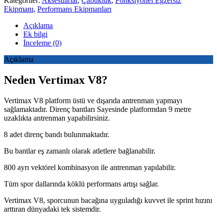
Kategoriler:
Aksesuarlar
,
Çabukluk
,
Fonksiyonel Egzersiz
Ekipmanı
,
Performans Ekipmanları
Açıklama
Ek bilgi
İnceleme (0)
Açıklama
Neden Vertimax V8?
Vertimax V8 platform üstü ve dışarıda antrenman yapmayı
sağlamaktadır. Direnç bantları Sayesinde platformdan 9 metre
uzaklıkta antrenman yapabilirsiniz.
8 adet direnç bandı bulunmaktadır.
Bu bantlar eş zamanlı olarak atletlere bağlanabilir.
800 ayrı vektörel kombinasyon ile antrenman yapılabilir.
Tüm spor dallarında köklü performans artışı sağlar.
Vertimax V8, sporcunun bacağına uyguladığı kuvvet ile sprint hızını
arttıran dünyadaki tek sistemdir.