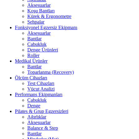
Aksesuarlar
Koşu Bantları
Kürek & Ergonometre
Sehpalar
Fonksiyonel Egzersiz Ekipmanı
Aksesuarlar
Bantlar
Çabukluk
Denge Ürünleri
Roller
Medikal Ürünler
Bantlar
Toparlanma (Recovery)
Ölçüm Cihazları
Test Cihazları
Vücut Analizi
Performans Ekipmanları
Çabukluk
Denge
Pilates & Grup Egzersizleri
Ağırlıklar
Aksesuarlar
Balance & Step
Bantlar