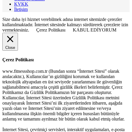
KVKK
İletişim
Size daha iyi hizmet verebilmek adına internet sitemizde çerezler
kullanılmaktadır. İnternet sitesinde kalmayı sürdürerek çerezlere izin
vermektesiniz.
Çerez Politikası
KABUL EDİYORUM
Close
Çerez Politikası
www.fitnessshop.com.tr (Bundan sonra “İnternet Sitesi” olarak
anılacaktır.), Kullanıcılar’ın gizliliğini korumak ve kullanılan
teknolojik altyapıdan en üst seviyede yararlanması ile güvenliğin
sağlanabilmesi amacıyla çeşitli gizlilik ilkeleri belirlemiştir. Çerez
Politikamız da Gizlilik Politikamızın bir parçasını oluşturur.
Kullanıcılar, İnternet Sitesi üzerinden Gizlilik Politikası metnini
onaylayarak İnternet Sitesi’ni ilk ziyaretlerinden itibaren, aşağıda
yazılı olan ve İnternet Sitesi’nin ziyaret edilmesine ve/veya
kullanılmasına ilişkin önemli bilgiler içeren hususları bütünüyle
anlamış ve tamamını ayrılmaz bir bütün olarak kabul etmiş olurlar.
İnternet Sitesi, çevrimiçi servisleri, interaktif uygulamaları, e-posta