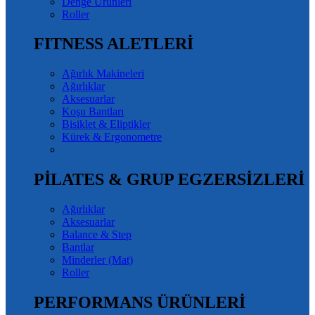
Denge Ürünleri
Roller
FITNESS ALETLERİ
Ağırlık Makineleri
Ağırlıklar
Aksesuarlar
Koşu Bantları
Bisiklet & Eliptikler
Kürek & Ergonometre
Sehpalar
PİLATES & GRUP EGZERSİZLERİ
Ağırlıklar
Aksesuarlar
Balance & Step
Bantlar
Minderler (Mat)
Roller
PERFORMANS ÜRÜNLERİ