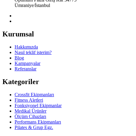
Ümraniye/İstanbul
Kurumsal
Hakkımızda
Nasıl teklif isterim?
Blog
Kampanyalar
Referanslar
Kategoriler
Crossfit Ekipmanları
Fitness Aletleri
Fonksiyonel Ekipmanlar
Medikal Ürünler
Ölçüm Cihazları
Performans Ekipmanları
Pilates & Grup Egz.