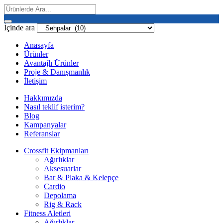
İçinde ara
Anasayfa
Ürünler
Avantajlı Ürünler
Proje & Danışmanlık
İletişim
Hakkımızda
Nasıl teklif isterim?
Blog
Kampanyalar
Referanslar
Crossfit Ekipmanları
Ağırlıklar
Aksesuarlar
Bar & Plaka & Kelepçe
Cardio
Depolama
Rig & Rack
Fitness Aletleri
Ağırlıklar