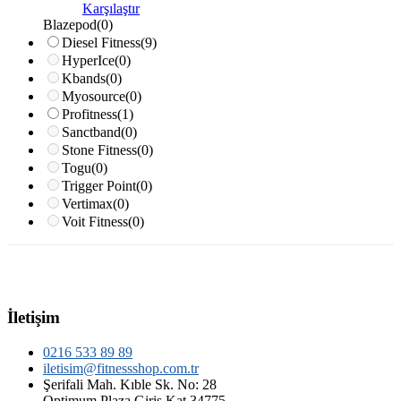
Karşılaştır
Blazepod
(0)
Diesel Fitness
(9)
HyperIce
(0)
Kbands
(0)
Myosource
(0)
Profitness
(1)
Sanctband
(0)
Stone Fitness
(0)
Togu
(0)
Trigger Point
(0)
Vertimax
(0)
Voit Fitness
(0)
İletişim
0216 533 89 89
iletisim@fitnessshop.com.tr
Şerifali Mah. Kıble Sk. No: 28
Optimum Plaza Giriş Kat 34775