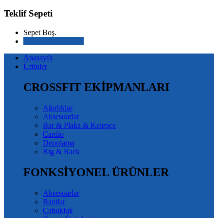
Teklif Sepeti
Sepet Boş.
Alışverişe devam et
Anasayfa
Ürünler
CROSSFIT EKİPMANLARI
Ağırlıklar
Aksesuarlar
Bar & Plaka & Kelepçe
Cardio
Depolama
Rig & Rack
FONKSİYONEL ÜRÜNLER
Aksesuarlar
Bantlar
Çabukluk