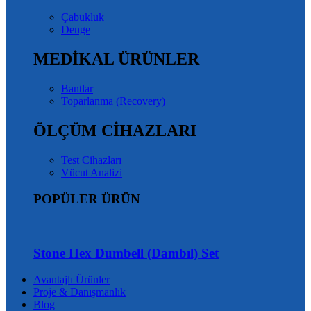
Çabukluk
Denge
MEDİKAL ÜRÜNLER
Bantlar
Toparlanma (Recovery)
ÖLÇÜM CİHAZLARI
Test Cihazları
Vücut Analizi
POPÜLER ÜRÜN
Stone Hex Dumbell (Dambıl) Set
Avantajlı Ürünler
Proje & Danışmanlık
Blog