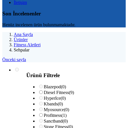
İletişim
Son İncelenenler
Henüz incelenen ürün bulunmamaktadır.
Ana Sayfa
Ürünler
Fitness Aletleri
Sehpalar
Önceki sayfa
Ürünü Filtrele
Blazepod
(0)
Diesel Fitness
(9)
HyperIce
(0)
Kbands
(0)
Myosource
(0)
Profitness
(1)
Sanctband
(0)
Stone Fitness
(0)