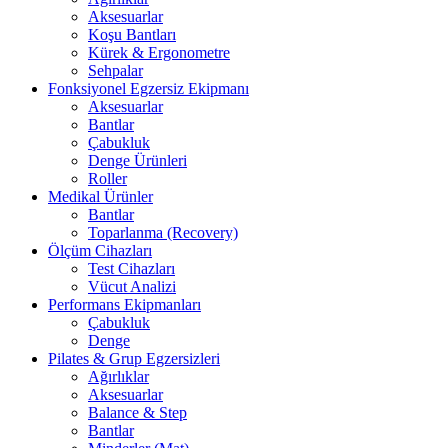
Aksesuarlar
Koşu Bantları
Kürek & Ergonometre
Sehpalar
Fonksiyonel Egzersiz Ekipmanı
Aksesuarlar
Bantlar
Çabukluk
Denge Ürünleri
Roller
Medikal Ürünler
Bantlar
Toparlanma (Recovery)
Ölçüm Cihazları
Test Cihazları
Vücut Analizi
Performans Ekipmanları
Çabukluk
Denge
Pilates & Grup Egzersizleri
Ağırlıklar
Aksesuarlar
Balance & Step
Bantlar