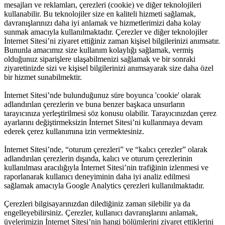
mesajları ve reklamları, çerezleri (cookie) ve diğer teknolojileri
kullanabilir. Bu teknolojiler size en kaliteli hizmeti sağlamak,
davranışlarınızı daha iyi anlamak ve hizmetlerimizi daha kolay
sunmak amacıyla kullanılmaktadır. Çerezler ve diğer teknolojiler
İnternet Sitesi’ni ziyaret ettiğiniz zaman kişisel bilgilerinizi anımsatır.
Bununla amacımız size kullanım kolaylığı sağlamak, vermiş
olduğunuz siparişlere ulaşabilmenizi sağlamak ve bir sonraki
ziyaretinizde sizi ve kişisel bilgilerinizi anımsayarak size daha özel
bir hizmet sunabilmektir.
İnternet Sitesi’nde bulunduğunuz süre boyunca 'cookie' olarak
adlandırılan çerezlerin ve buna benzer başkaca unsurların
tarayıcınıza yerleştirilmesi söz konusu olabilir. Tarayıcınızdan çerez
ayarlarını değiştirmeksizin İnternet Sitesi’ni kullanmaya devam
ederek çerez kullanımına izin vermektesiniz.
İnternet Sitesi’nde, “oturum çerezleri” ve “kalıcı çerezler” olarak
adlandırılan çerezlerin dışında, kalıcı ve oturum çerezlerinin
kullanılması aracılığıyla İnternet Sitesi’nin trafiğinin izlenmesi ve
raporlanarak kullanıcı deneyiminin daha iyi analiz edilmesi
sağlamak amacıyla Google Analytics çerezleri kullanılmaktadır.
Çerezleri bilgisayarınızdan dilediğiniz zaman silebilir ya da
engelleyebilirsiniz. Çerezler, kullanıcı davranışlarını anlamak,
üyelerimizin İnternet Sitesi’nin hangi bölümlerini ziyaret ettiklerini