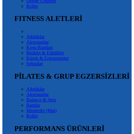
Denge Ürünleri
Roller
FITNESS ALETLERİ
Ağırlık Makineleri
Ağırlıklar
Aksesuarlar
Koşu Bantları
Bisiklet & Eliptikler
Kürek & Ergonometre
Sehpalar
PİLATES & GRUP EGZERSİZLERİ
Ağırlıklar
Aksesuarlar
Balance & Step
Bantlar
Minderler (Mat)
Roller
PERFORMANS ÜRÜNLERİ