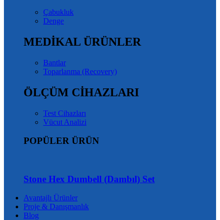
Çabukluk
Denge
MEDİKAL ÜRÜNLER
Bantlar
Toparlanma (Recovery)
ÖLÇÜM CİHAZLARI
Test Cihazları
Vücut Analizi
POPÜLER ÜRÜN
Stone Hex Dumbell (Dambıl) Set
Avantajlı Ürünler
Proje & Danışmanlık
Blog