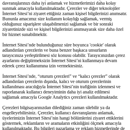
davranışlarınızı daha iyi anlamak ve hizmetlerimizi daha kolay
sunmak amacıyla kullanılmaktadır. Çerezler ve diğer teknolojiler
İnternet Sitesi’ni ziyaret ettiğiniz zaman kişisel bilgilerinizi anımsatır.
Bununla amacımız size kullanım kolaylığı sağlamak, vermiş
olduğunuz siparişlere ulaşabilmenizi sağlamak ve bir sonraki
ziyaretinizde sizi ve kişisel bilgilerinizi anımsayarak size daha özel
bir hizmet sunabilmektir.
İnternet Sitesi’nde bulunduğunuz süre boyunca 'cookie' olarak
adlandırılan çerezlerin ve buna benzer başkaca unsurların
tarayıcınıza yerleştirilmesi söz konusu olabilir. Tarayıcınızdan çerez
ayarlarını değiştirmeksizin İnternet Sitesi’ni kullanmaya devam
ederek çerez kullanımına izin vermektesiniz.
İnternet Sitesi’nde, “oturum çerezleri” ve “kalıcı çerezler” olarak
adlandırılan çerezlerin dışında, kalıcı ve oturum çerezlerinin
kullanılması aracılığıyla İnternet Sitesi’nin trafiğinin izlenmesi ve
raporlanarak kullanıcı deneyiminin daha iyi analiz edilmesi
sağlamak amacıyla Google Analytics çerezleri kullanılmaktadır.
Çerezleri bilgisayarınızdan dilediğiniz zaman silebilir ya da
engelleyebilirsiniz. Çerezler, kullanıcı davranışlarını anlamak,
üyelerimizin İnternet Sitesi’nin hangi bölümlerini ziyaret ettiklerini
göstermek, reklamların ve aramaların etkinliğini ölçmek amacıyla
kullanılmaktadır. Bu bilgileri pazarlama ve reklam hizmetlerinde de