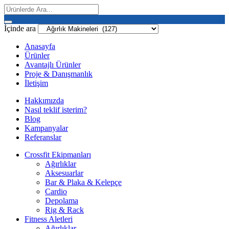
İçinde ara
Anasayfa
Ürünler
Avantajlı Ürünler
Proje & Danışmanlık
İletişim
Hakkımızda
Nasıl teklif isterim?
Blog
Kampanyalar
Referanslar
Crossfit Ekipmanları
Ağırlıklar
Aksesuarlar
Bar & Plaka & Kelepçe
Cardio
Depolama
Rig & Rack
Fitness Aletleri
Ağırlıklar