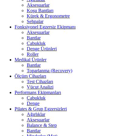
Aksesuarlar
Koşu Bantları
Kürek & Ergonometre
Sehpalar
Fonksiyonel Egzersiz Ekipmanı
Aksesuarlar
Bantlar
Çabukluk
Denge Ürünleri
Roller
Medikal Ürünler
Bantlar
Toparlanma (Recovery)
Ölçüm Cihazları
Test Cihazları
Vücut Analizi
Performans Ekipmanları
Çabukluk
Denge
Pilates & Grup Egzersizleri
Ağırlıklar
Aksesuarlar
Balance & Step
Bantlar