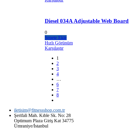
Diesel 034A Adjustable Web Board
0
Sepete Ekle
Hızlı Görünüm
Karşılaştır
1
2
3
4
…
6
7
8
iletisim@fitnessshop.com.tr
Şerifali Mah. Kıble Sk. No: 28
Optimum Plaza Giriş Kat 34775
Ümraniye/İstanbul