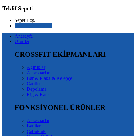
Teklif Sepeti
Sepet Boş.
Alışverişe devam et
Anasayfa
Ürünler
CROSSFIT EKİPMANLARI
Ağırlıklar
Aksesuarlar
Bar & Plaka & Kelepçe
Cardio
Depolama
Rig & Rack
FONKSİYONEL ÜRÜNLER
Aksesuarlar
Bantlar
Çabukluk