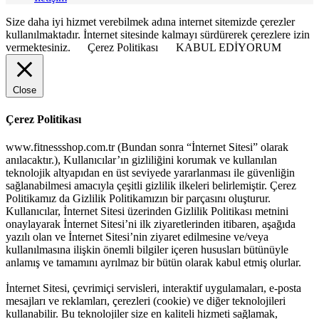
Size daha iyi hizmet verebilmek adına internet sitemizde çerezler
kullanılmaktadır. İnternet sitesinde kalmayı sürdürerek çerezlere izin
vermektesiniz.
Çerez Politikası
KABUL EDİYORUM
Close
Çerez Politikası
www.fitnessshop.com.tr (Bundan sonra “İnternet Sitesi” olarak
anılacaktır.), Kullanıcılar’ın gizliliğini korumak ve kullanılan
teknolojik altyapıdan en üst seviyede yararlanması ile güvenliğin
sağlanabilmesi amacıyla çeşitli gizlilik ilkeleri belirlemiştir. Çerez
Politikamız da Gizlilik Politikamızın bir parçasını oluşturur.
Kullanıcılar, İnternet Sitesi üzerinden Gizlilik Politikası metnini
onaylayarak İnternet Sitesi’ni ilk ziyaretlerinden itibaren, aşağıda
yazılı olan ve İnternet Sitesi’nin ziyaret edilmesine ve/veya
kullanılmasına ilişkin önemli bilgiler içeren hususları bütünüyle
anlamış ve tamamını ayrılmaz bir bütün olarak kabul etmiş olurlar.
İnternet Sitesi, çevrimiçi servisleri, interaktif uygulamaları, e-posta
mesajları ve reklamları, çerezleri (cookie) ve diğer teknolojileri
kullanabilir. Bu teknolojiler size en kaliteli hizmeti sağlamak,