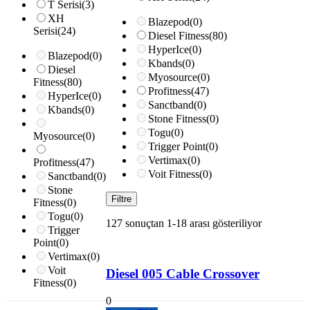
T Serisi
(3)
XH
Blazepod
(0)
Serisi
(24)
Diesel Fitness
(80)
HyperIce
(0)
Blazepod
(0)
Kbands
(0)
Diesel
Myosource
(0)
Fitness
(80)
Profitness
(47)
HyperIce
(0)
Sanctband
(0)
Kbands
(0)
Stone Fitness
(0)
Togu
(0)
Myosource
(0)
Trigger Point
(0)
Vertimax
(0)
Profitness
(47)
Voit Fitness
(0)
Sanctband
(0)
Stone
Filtre
Fitness
(0)
Togu
(0)
127 sonuçtan 1-18 arası gösteriliyor
Trigger
Point
(0)
Vertimax
(0)
Voit
Diesel 005 Cable Crossover
Fitness
(0)
0