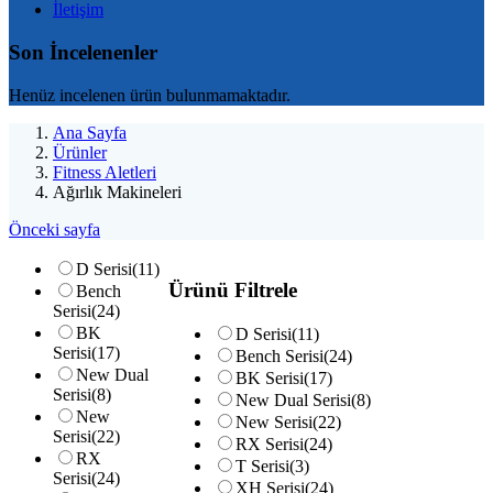
İletişim
Son İncelenenler
Henüz incelenen ürün bulunmamaktadır.
Ana Sayfa
Ürünler
Fitness Aletleri
Ağırlık Makineleri
Önceki sayfa
D Serisi
(11)
Ürünü Filtrele
Bench
Serisi
(24)
BK
D Serisi
(11)
Serisi
(17)
Bench Serisi
(24)
New Dual
BK Serisi
(17)
Serisi
(8)
New Dual Serisi
(8)
New
New Serisi
(22)
Serisi
(22)
RX Serisi
(24)
RX
T Serisi
(3)
Serisi
(24)
XH Serisi
(24)