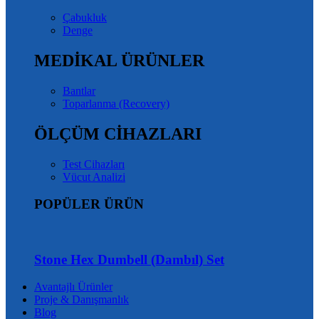
Çabukluk
Denge
MEDİKAL ÜRÜNLER
Bantlar
Toparlanma (Recovery)
ÖLÇÜM CİHAZLARI
Test Cihazları
Vücut Analizi
POPÜLER ÜRÜN
Stone Hex Dumbell (Dambıl) Set
Avantajlı Ürünler
Proje & Danışmanlık
Blog