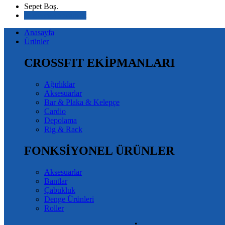
Sepet Boş.
Alışverişe devam et
Anasayfa
Ürünler
CROSSFIT EKİPMANLARI
Ağırlıklar
Aksesuarlar
Bar & Plaka & Kelepçe
Cardio
Depolama
Rig & Rack
FONKSİYONEL ÜRÜNLER
Aksesuarlar
Bantlar
Çabukluk
Denge Ürünleri
Roller