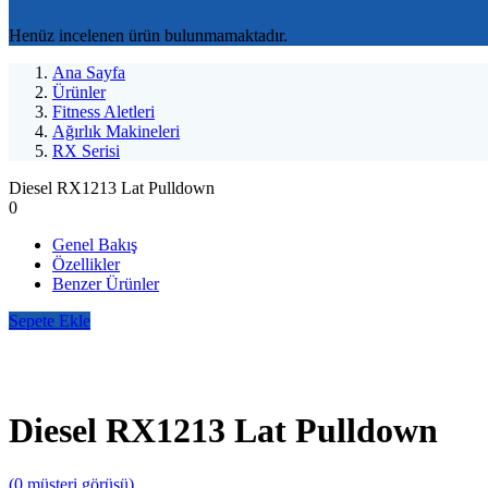
Henüz incelenen ürün bulunmamaktadır.
Ana Sayfa
Ürünler
Fitness Aletleri
Ağırlık Makineleri
RX Serisi
Diesel RX1213 Lat Pulldown
0
Genel Bakış
Özellikler
Benzer Ürünler
Sepete Ekle
Diesel RX1213 Lat Pulldown
(
0
müşteri görüşü)