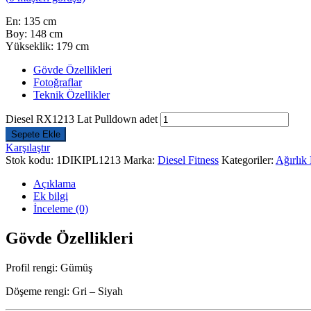
En: 135 cm
Boy: 148 cm
Yükseklik: 179 cm
Gövde Özellikleri
Fotoğraflar
Teknik Özellikler
Diesel RX1213 Lat Pulldown adet
Sepete Ekle
Karşılaştır
Stok kodu:
1DIKIPL1213
Marka:
Diesel Fitness
Kategoriler:
Ağırlık
Açıklama
Ek bilgi
İnceleme (0)
Gövde Özellikleri
Profil rengi: Gümüş
Döşeme rengi: Gri – Siyah