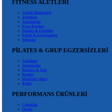
FITNESS ALETLERİ
Ağırlık Makineleri
Ağırlıklar
Aksesuarlar
Koşu Bantları
Bisiklet & Eliptikler
Kürek & Ergonometre
Sehpalar
PİLATES & GRUP EGZERSİZLERİ
Ağırlıklar
Aksesuarlar
Balance & Step
Bantlar
Minderler (Mat)
Roller
PERFORMANS ÜRÜNLERİ
Çabukluk
Denge