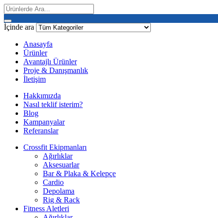
İçinde ara
Anasayfa
Ürünler
Avantajlı Ürünler
Proje & Danışmanlık
İletişim
Hakkımızda
Nasıl teklif isterim?
Blog
Kampanyalar
Referanslar
Crossfit Ekipmanları
Ağırlıklar
Aksesuarlar
Bar & Plaka & Kelepçe
Cardio
Depolama
Rig & Rack
Fitness Aletleri
Ağırlıklar