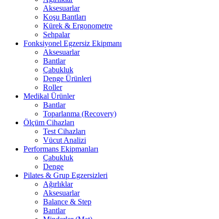
Aksesuarlar
Koşu Bantları
Kürek & Ergonometre
Sehpalar
Fonksiyonel Egzersiz Ekipmanı
Aksesuarlar
Bantlar
Çabukluk
Denge Ürünleri
Roller
Medikal Ürünler
Bantlar
Toparlanma (Recovery)
Ölçüm Cihazları
Test Cihazları
Vücut Analizi
Performans Ekipmanları
Çabukluk
Denge
Pilates & Grup Egzersizleri
Ağırlıklar
Aksesuarlar
Balance & Step
Bantlar