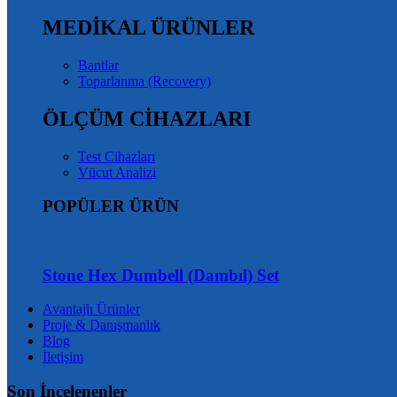
MEDİKAL ÜRÜNLER
Bantlar
Toparlanma (Recovery)
ÖLÇÜM CİHAZLARI
Test Cihazları
Vücut Analizi
POPÜLER ÜRÜN
Stone Hex Dumbell (Dambıl) Set
Avantajlı Ürünler
Proje & Danışmanlık
Blog
İletişim
Son İncelenenler