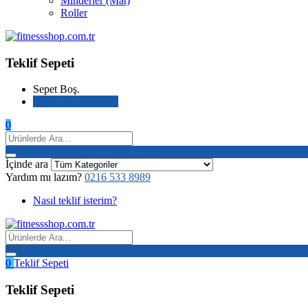
Minderler (Mat)
Roller
Teklif Sepeti
Sepet Boş.
Alışverişe devam et
0
İçinde ara
Yardım mı lazım?
0216 533 8989
Nasıl teklif isterim?
0
Teklif Sepeti
Teklif Sepeti