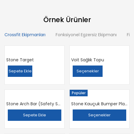
Örnek Ürünler
Crossfit Ekipmanları
Fonksiyonel Egzersiz Ekipmanı
Fit
Stone Target
Voit Sağlık Topu
Sepete Ekle
Seçenekler
Popüler
Stone Arch Bar (Safety Squat Bar)
Stone Kauçuk Bumper Plaka (Flanş)
Sepete Ekle
Seçenekler