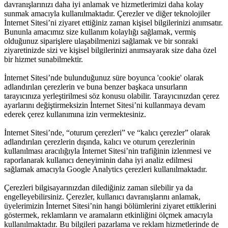
davranışlarınızı daha iyi anlamak ve hizmetlerimizi daha kolay
sunmak amacıyla kullanılmaktadır. Çerezler ve diğer teknolojiler
İnternet Sitesi’ni ziyaret ettiğiniz zaman kişisel bilgilerinizi anımsatır.
Bununla amacımız size kullanım kolaylığı sağlamak, vermiş
olduğunuz siparişlere ulaşabilmenizi sağlamak ve bir sonraki
ziyaretinizde sizi ve kişisel bilgilerinizi anımsayarak size daha özel
bir hizmet sunabilmektir.
İnternet Sitesi’nde bulunduğunuz süre boyunca 'cookie' olarak
adlandırılan çerezlerin ve buna benzer başkaca unsurların
tarayıcınıza yerleştirilmesi söz konusu olabilir. Tarayıcınızdan çerez
ayarlarını değiştirmeksizin İnternet Sitesi’ni kullanmaya devam
ederek çerez kullanımına izin vermektesiniz.
İnternet Sitesi’nde, “oturum çerezleri” ve “kalıcı çerezler” olarak
adlandırılan çerezlerin dışında, kalıcı ve oturum çerezlerinin
kullanılması aracılığıyla İnternet Sitesi’nin trafiğinin izlenmesi ve
raporlanarak kullanıcı deneyiminin daha iyi analiz edilmesi
sağlamak amacıyla Google Analytics çerezleri kullanılmaktadır.
Çerezleri bilgisayarınızdan dilediğiniz zaman silebilir ya da
engelleyebilirsiniz. Çerezler, kullanıcı davranışlarını anlamak,
üyelerimizin İnternet Sitesi’nin hangi bölümlerini ziyaret ettiklerini
göstermek, reklamların ve aramaların etkinliğini ölçmek amacıyla
kullanılmaktadır. Bu bilgileri pazarlama ve reklam hizmetlerinde de