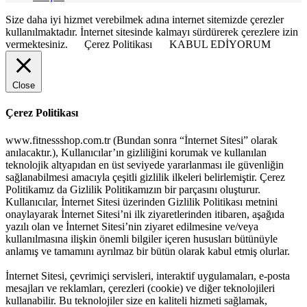
Size daha iyi hizmet verebilmek adına internet sitemizde çerezler
kullanılmaktadır. İnternet sitesinde kalmayı sürdürerek çerezlere izin
vermektesiniz.
Çerez Politikası
KABUL EDİYORUM
Close
Çerez Politikası
www.fitnessshop.com.tr (Bundan sonra “İnternet Sitesi” olarak
anılacaktır.), Kullanıcılar’ın gizliliğini korumak ve kullanılan
teknolojik altyapıdan en üst seviyede yararlanması ile güvenliğin
sağlanabilmesi amacıyla çeşitli gizlilik ilkeleri belirlemiştir. Çerez
Politikamız da Gizlilik Politikamızın bir parçasını oluşturur.
Kullanıcılar, İnternet Sitesi üzerinden Gizlilik Politikası metnini
onaylayarak İnternet Sitesi’ni ilk ziyaretlerinden itibaren, aşağıda
yazılı olan ve İnternet Sitesi’nin ziyaret edilmesine ve/veya
kullanılmasına ilişkin önemli bilgiler içeren hususları bütünüyle
anlamış ve tamamını ayrılmaz bir bütün olarak kabul etmiş olurlar.
İnternet Sitesi, çevrimiçi servisleri, interaktif uygulamaları, e-posta
mesajları ve reklamları, çerezleri (cookie) ve diğer teknolojileri
kullanabilir. Bu teknolojiler size en kaliteli hizmeti sağlamak,