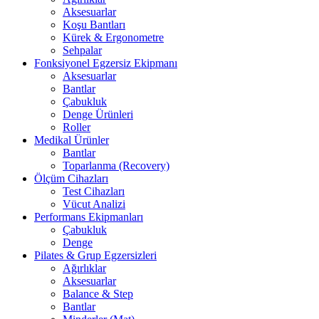
Aksesuarlar
Koşu Bantları
Kürek & Ergonometre
Sehpalar
Fonksiyonel Egzersiz Ekipmanı
Aksesuarlar
Bantlar
Çabukluk
Denge Ürünleri
Roller
Medikal Ürünler
Bantlar
Toparlanma (Recovery)
Ölçüm Cihazları
Test Cihazları
Vücut Analizi
Performans Ekipmanları
Çabukluk
Denge
Pilates & Grup Egzersizleri
Ağırlıklar
Aksesuarlar
Balance & Step
Bantlar