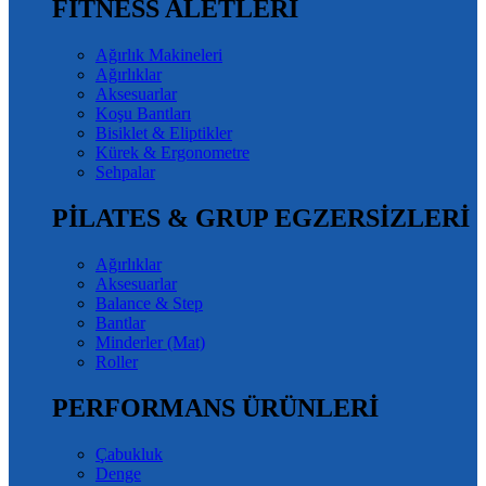
FITNESS ALETLERİ
Ağırlık Makineleri
Ağırlıklar
Aksesuarlar
Koşu Bantları
Bisiklet & Eliptikler
Kürek & Ergonometre
Sehpalar
PİLATES & GRUP EGZERSİZLERİ
Ağırlıklar
Aksesuarlar
Balance & Step
Bantlar
Minderler (Mat)
Roller
PERFORMANS ÜRÜNLERİ
Çabukluk
Denge