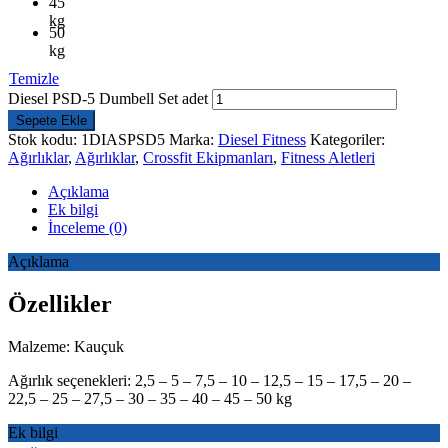
45
kg
50
kg
Temizle
Diesel PSD-5 Dumbell Set adet
Sepete Ekle
Stok kodu:
1DIASPSD5
Marka:
Diesel Fitness
Kategoriler:
Ağırlıklar
,
Ağırlıklar
,
Crossfit Ekipmanları
,
Fitness Aletleri
Açıklama
Ek bilgi
İnceleme (0)
Açıklama
Özellikler
Malzeme: Kauçuk
Ağırlık seçenekleri: 2,5 – 5 – 7,5 – 10 – 12,5 – 15 – 17,5 – 20 –
22,5 – 25 – 27,5 – 30 – 35 – 40 – 45 – 50 kg
Ek bilgi