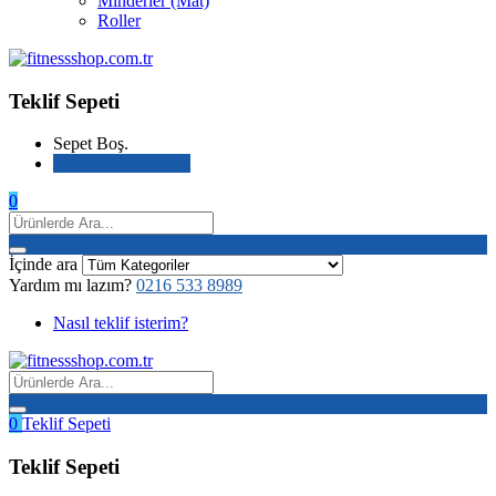
Minderler (Mat)
Roller
Teklif Sepeti
Sepet Boş.
Alışverişe devam et
0
İçinde ara
Yardım mı lazım?
0216 533 8989
Nasıl teklif isterim?
0
Teklif Sepeti
Teklif Sepeti