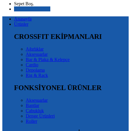
Sepet Boş.
Alışverişe devam et
Anasayfa
Ürünler
CROSSFIT EKİPMANLARI
Ağırlıklar
Aksesuarlar
Bar & Plaka & Kelepçe
Cardio
Depolama
Rig & Rack
FONKSİYONEL ÜRÜNLER
Aksesuarlar
Bantlar
Çabukluk
Denge Ürünleri
Roller