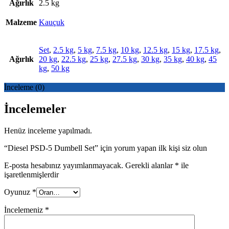
Ağırlık
2.5 kg
Malzeme
Kauçuk
Set
,
2.5 kg
,
5 kg
,
7.5 kg
,
10 kg
,
12.5 kg
,
15 kg
,
17.5 kg
,
Ağırlık
20 kg
,
22.5 kg
,
25 kg
,
27.5 kg
,
30 kg
,
35 kg
,
40 kg
,
45
kg
,
50 kg
İnceleme (0)
İncelemeler
Henüz inceleme yapılmadı.
“Diesel PSD-5 Dumbell Set” için yorum yapan ilk kişi siz olun
E-posta hesabınız yayımlanmayacak.
Gerekli alanlar
*
ile
işaretlenmişlerdir
Oyunuz
*
İncelemeniz
*