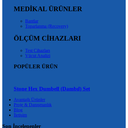
MEDİKAL ÜRÜNLER
Bantlar
Toparlanma (Recovery)
ÖLÇÜM CİHAZLARI
Test Cihazları
Vücut Analizi
POPÜLER ÜRÜN
Stone Hex Dumbell (Dambıl) Set
Avantajlı Ürünler
Proje & Danışmanlık
Blog
İletişim
Son İncelenenler