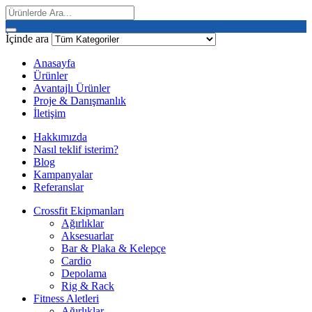
İçinde ara
Anasayfa
Ürünler
Avantajlı Ürünler
Proje & Danışmanlık
İletişim
Hakkımızda
Nasıl teklif isterim?
Blog
Kampanyalar
Referanslar
Crossfit Ekipmanları
Ağırlıklar
Aksesuarlar
Bar & Plaka & Kelepçe
Cardio
Depolama
Rig & Rack
Fitness Aletleri
Ağırlıklar