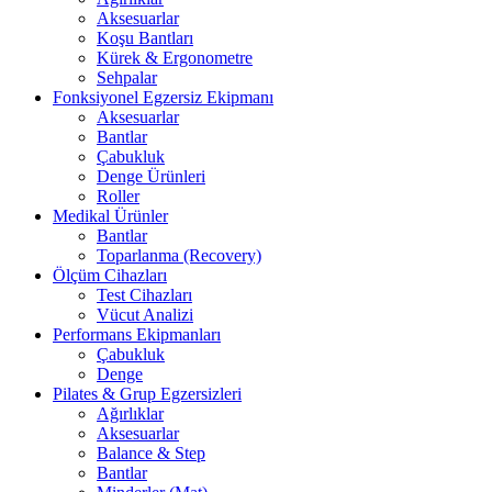
Aksesuarlar
Koşu Bantları
Kürek & Ergonometre
Sehpalar
Fonksiyonel Egzersiz Ekipmanı
Aksesuarlar
Bantlar
Çabukluk
Denge Ürünleri
Roller
Medikal Ürünler
Bantlar
Toparlanma (Recovery)
Ölçüm Cihazları
Test Cihazları
Vücut Analizi
Performans Ekipmanları
Çabukluk
Denge
Pilates & Grup Egzersizleri
Ağırlıklar
Aksesuarlar
Balance & Step
Bantlar