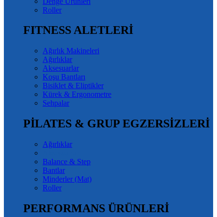
Denge Ürünleri
Roller
FITNESS ALETLERİ
Ağırlık Makineleri
Ağırlıklar
Aksesuarlar
Koşu Bantları
Bisiklet & Eliptikler
Kürek & Ergonometre
Sehpalar
PİLATES & GRUP EGZERSİZLERİ
Ağırlıklar
Aksesuarlar
Balance & Step
Bantlar
Minderler (Mat)
Roller
PERFORMANS ÜRÜNLERİ