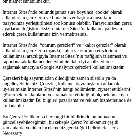
bir hizmet sunabilmektir.
İnternet Sitesi’nde bulunduğunuz süre boyunca 'cookie' olarak
adlandırılan çerezlerin ve buna benzer başkaca unsurların
tarayıcınıza yerleştirilmesi söz konusu olabilir. Tarayıcınızdan çerez
ayarlarını değiştirmeksizin İnternet Sitesi’ni kullanmaya devam
ederek çerez kullanımına izin vermektesiniz.
İnternet Sitesi’nde, “oturum çerezleri” ve “kalıcı çerezler” olarak
adlandırılan çerezlerin dışında, kalıcı ve oturum çerezlerinin
kullanılması aracılığıyla İnternet Sitesi’nin trafiğinin izlenmesi ve
raporlanarak kullanıcı deneyiminin daha iyi analiz edilmesi
sağlamak amacıyla Google Analytics çerezleri kullanılmaktadır.
Çerezleri bilgisayarınızdan dilediğiniz zaman silebilir ya da
engelleyebilirsiniz. Çerezler, kullanıcı davranışlarını anlamak,
üyelerimizin İnternet Sitesi’nin hangi bölümlerini ziyaret ettiklerini
göstermek, reklamların ve aramaların etkinliğini ölçmek amacıyla
kullanılmaktadır. Bu bilgileri pazarlama ve reklam hizmetlerinde de
kullanabilir.
Bu Çerez Politikamızı herhangi bir bildirimde bulunmadan
güncelleyebileceğimizi, bu sebeple Çerez Politikamızı çeşitli
zamanlarda yeniden incelemeniz gerektiğini belirtmek isteriz.
Necessary