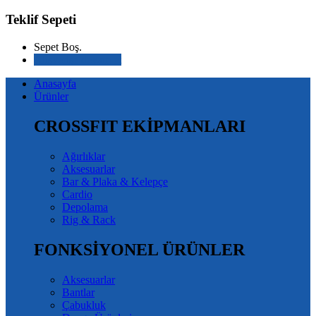
Teklif Sepeti
Sepet Boş.
Alışverişe devam et
Anasayfa
Ürünler
CROSSFIT EKİPMANLARI
Ağırlıklar
Aksesuarlar
Bar & Plaka & Kelepçe
Cardio
Depolama
Rig & Rack
FONKSİYONEL ÜRÜNLER
Aksesuarlar
Bantlar
Çabukluk