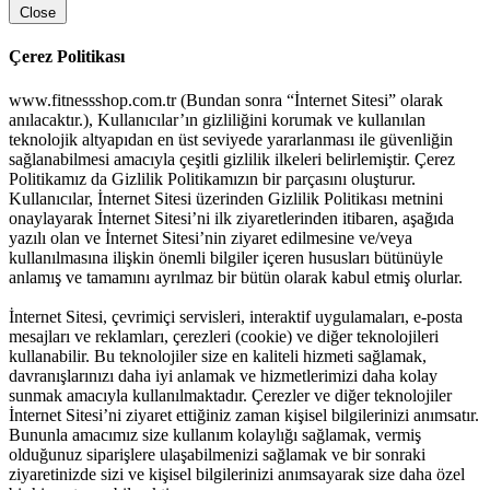
Close
Çerez Politikası
www.fitnessshop.com.tr (Bundan sonra “İnternet Sitesi” olarak
anılacaktır.), Kullanıcılar’ın gizliliğini korumak ve kullanılan
teknolojik altyapıdan en üst seviyede yararlanması ile güvenliğin
sağlanabilmesi amacıyla çeşitli gizlilik ilkeleri belirlemiştir. Çerez
Politikamız da Gizlilik Politikamızın bir parçasını oluşturur.
Kullanıcılar, İnternet Sitesi üzerinden Gizlilik Politikası metnini
onaylayarak İnternet Sitesi’ni ilk ziyaretlerinden itibaren, aşağıda
yazılı olan ve İnternet Sitesi’nin ziyaret edilmesine ve/veya
kullanılmasına ilişkin önemli bilgiler içeren hususları bütünüyle
anlamış ve tamamını ayrılmaz bir bütün olarak kabul etmiş olurlar.
İnternet Sitesi, çevrimiçi servisleri, interaktif uygulamaları, e-posta
mesajları ve reklamları, çerezleri (cookie) ve diğer teknolojileri
kullanabilir. Bu teknolojiler size en kaliteli hizmeti sağlamak,
davranışlarınızı daha iyi anlamak ve hizmetlerimizi daha kolay
sunmak amacıyla kullanılmaktadır. Çerezler ve diğer teknolojiler
İnternet Sitesi’ni ziyaret ettiğiniz zaman kişisel bilgilerinizi anımsatır.
Bununla amacımız size kullanım kolaylığı sağlamak, vermiş
olduğunuz siparişlere ulaşabilmenizi sağlamak ve bir sonraki
ziyaretinizde sizi ve kişisel bilgilerinizi anımsayarak size daha özel