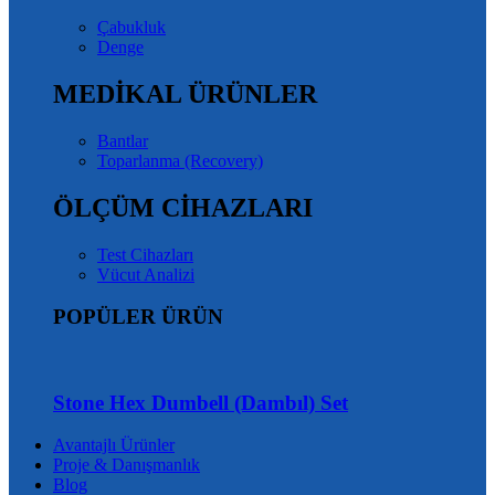
Çabukluk
Denge
MEDİKAL ÜRÜNLER
Bantlar
Toparlanma (Recovery)
ÖLÇÜM CİHAZLARI
Test Cihazları
Vücut Analizi
POPÜLER ÜRÜN
Stone Hex Dumbell (Dambıl) Set
Avantajlı Ürünler
Proje & Danışmanlık
Blog