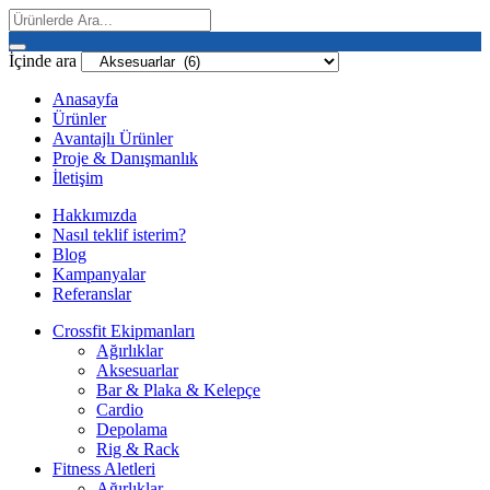
İçinde ara
Anasayfa
Ürünler
Avantajlı Ürünler
Proje & Danışmanlık
İletişim
Hakkımızda
Nasıl teklif isterim?
Blog
Kampanyalar
Referanslar
Crossfit Ekipmanları
Ağırlıklar
Aksesuarlar
Bar & Plaka & Kelepçe
Cardio
Depolama
Rig & Rack
Fitness Aletleri
Ağırlıklar