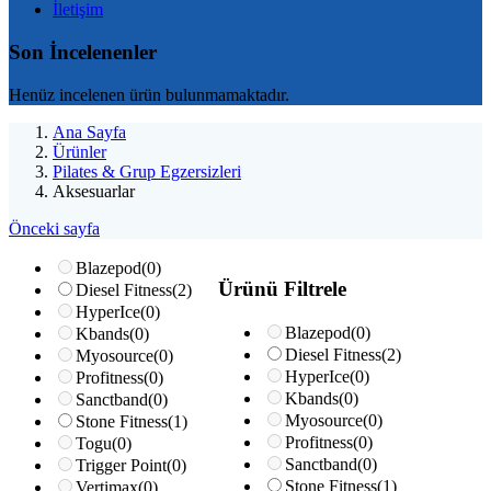
İletişim
Son İncelenenler
Henüz incelenen ürün bulunmamaktadır.
Ana Sayfa
Ürünler
Pilates & Grup Egzersizleri
Aksesuarlar
Önceki sayfa
Blazepod
(0)
Ürünü Filtrele
Diesel Fitness
(2)
HyperIce
(0)
Blazepod
(0)
Kbands
(0)
Diesel Fitness
(2)
Myosource
(0)
HyperIce
(0)
Profitness
(0)
Kbands
(0)
Sanctband
(0)
Myosource
(0)
Stone Fitness
(1)
Profitness
(0)
Togu
(0)
Sanctband
(0)
Trigger Point
(0)
Stone Fitness
(1)
Vertimax
(0)