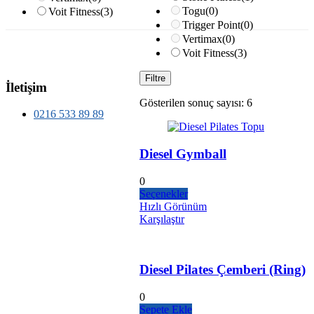
Togu
(0)
Voit Fitness
(3)
Trigger Point
(0)
Vertimax
(0)
Voit Fitness
(3)
Filtre
İletişim
Gösterilen sonuç sayısı: 6
0216 533 89 89
Diesel Gymball
0
Seçenekler
Hızlı Görünüm
Karşılaştır
Diesel Pilates Çemberi (Ring)
0
Sepete Ekle