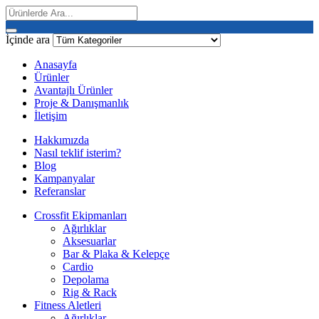
İçinde ara
Anasayfa
Ürünler
Avantajlı Ürünler
Proje & Danışmanlık
İletişim
Hakkımızda
Nasıl teklif isterim?
Blog
Kampanyalar
Referanslar
Crossfit Ekipmanları
Ağırlıklar
Aksesuarlar
Bar & Plaka & Kelepçe
Cardio
Depolama
Rig & Rack
Fitness Aletleri
Ağırlıklar