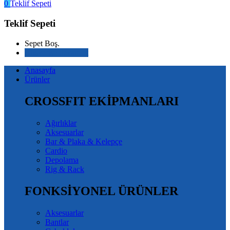
0
Teklif Sepeti
Teklif Sepeti
Sepet Boş.
Alışverişe devam et
Anasayfa
Ürünler
CROSSFIT EKİPMANLARI
Ağırlıklar
Aksesuarlar
Bar & Plaka & Kelepçe
Cardio
Depolama
Rig & Rack
FONKSİYONEL ÜRÜNLER
Aksesuarlar
Bantlar