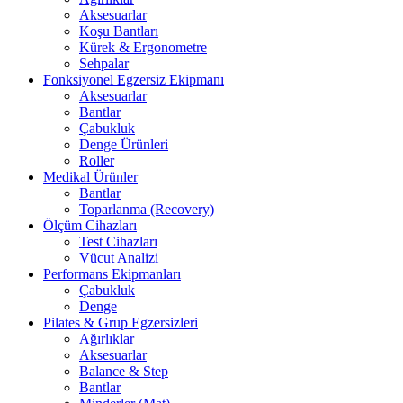
Aksesuarlar
Koşu Bantları
Kürek & Ergonometre
Sehpalar
Fonksiyonel Egzersiz Ekipmanı
Aksesuarlar
Bantlar
Çabukluk
Denge Ürünleri
Roller
Medikal Ürünler
Bantlar
Toparlanma (Recovery)
Ölçüm Cihazları
Test Cihazları
Vücut Analizi
Performans Ekipmanları
Çabukluk
Denge
Pilates & Grup Egzersizleri
Ağırlıklar
Aksesuarlar
Balance & Step
Bantlar