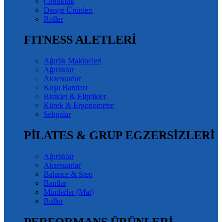
Çabukluk
Denge Ürünleri
Roller
FITNESS ALETLERİ
Ağırlık Makineleri
Ağırlıklar
Aksesuarlar
Koşu Bantları
Bisiklet & Eliptikler
Kürek & Ergonometre
Sehpalar
PİLATES & GRUP EGZERSİZLERİ
Ağırlıklar
Aksesuarlar
Balance & Step
Bantlar
Minderler (Mat)
Roller