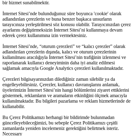
bir hizmet sunabilmektir.
İnternet Sitesi’nde bulunduğunuz süre boyunca 'cookie' olarak
adlandırılan çerezlerin ve buna benzer başkaca unsurların
tarayıcınıza yerleştirilmesi söz konusu olabilir. Tarayıcınızdan çerez
ayarlarını değiştirmeksizin İnternet Sitesi’ni kullanmaya devam
ederek çerez kullanımına izin vermektesiniz.
İnternet Sitesi’nde, “oturum çerezleri” ve “kalıcı çerezler” olarak
adlandırılan çerezlerin dışında, kalıcı ve oturum çerezlerinin
kullanılması aracılığıyla İnternet Sitesi’nin trafiğinin izlenmesi ve
raporlanarak kullanıcı deneyiminin daha iyi analiz edilmesi
sağlamak amacıyla Google Analytics çerezleri kullanılmaktadır.
Çerezleri bilgisayarınızdan dilediğiniz zaman silebilir ya da
engelleyebilirsiniz. Çerezler, kullanıcı davranışlarını anlamak,
üyelerimizin İnternet Sitesi’nin hangi bölümlerini ziyaret ettiklerini
göstermek, reklamların ve aramaların etkinliğini ölçmek amacıyla
kullanılmaktadır. Bu bilgileri pazarlama ve reklam hizmetlerinde de
kullanabilir.
Bu Çerez Politikamızı herhangi bir bildirimde bulunmadan
güncelleyebileceğimizi, bu sebeple Çerez Politikamızı çeşitli
zamanlarda yeniden incelemeniz gerektiğini belirtmek isteriz.
Necessary