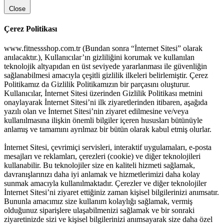
Close
Çerez Politikası
www.fitnessshop.com.tr (Bundan sonra “İnternet Sitesi” olarak
anılacaktır.), Kullanıcılar’ın gizliliğini korumak ve kullanılan
teknolojik altyapıdan en üst seviyede yararlanması ile güvenliğin
sağlanabilmesi amacıyla çeşitli gizlilik ilkeleri belirlemiştir. Çerez
Politikamız da Gizlilik Politikamızın bir parçasını oluşturur.
Kullanıcılar, İnternet Sitesi üzerinden Gizlilik Politikası metnini
onaylayarak İnternet Sitesi’ni ilk ziyaretlerinden itibaren, aşağıda
yazılı olan ve İnternet Sitesi’nin ziyaret edilmesine ve/veya
kullanılmasına ilişkin önemli bilgiler içeren hususları bütünüyle
anlamış ve tamamını ayrılmaz bir bütün olarak kabul etmiş olurlar.
İnternet Sitesi, çevrimiçi servisleri, interaktif uygulamaları, e-posta
mesajları ve reklamları, çerezleri (cookie) ve diğer teknolojileri
kullanabilir. Bu teknolojiler size en kaliteli hizmeti sağlamak,
davranışlarınızı daha iyi anlamak ve hizmetlerimizi daha kolay
sunmak amacıyla kullanılmaktadır. Çerezler ve diğer teknolojiler
İnternet Sitesi’ni ziyaret ettiğiniz zaman kişisel bilgilerinizi anımsatır.
Bununla amacımız size kullanım kolaylığı sağlamak, vermiş
olduğunuz siparişlere ulaşabilmenizi sağlamak ve bir sonraki
ziyaretinizde sizi ve kişisel bilgilerinizi anımsayarak size daha özel