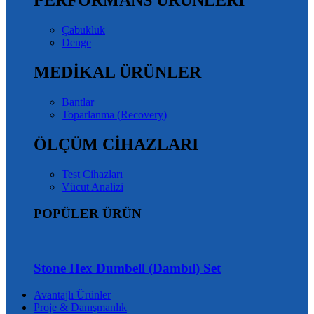
PERFORMANS ÜRÜNLERİ
Çabukluk
Denge
MEDİKAL ÜRÜNLER
Bantlar
Toparlanma (Recovery)
ÖLÇÜM CİHAZLARI
Test Cihazları
Vücut Analizi
POPÜLER ÜRÜN
Stone Hex Dumbell (Dambıl) Set
Avantajlı Ürünler
Proje & Danışmanlık